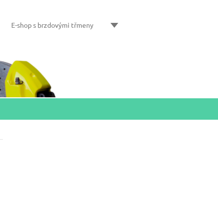
E-shop s brzdovými třmeny