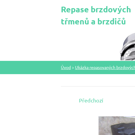
Repase brzdových
třmenů a brzdičů
Úvod
>
Ukázka repasovaných brzdovýc
Předchozí