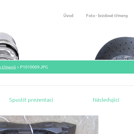
Úvod
Foto - brzdové třmeny
h třmenů
>
P1010009.JPG
Spustit prezentaci
Následující