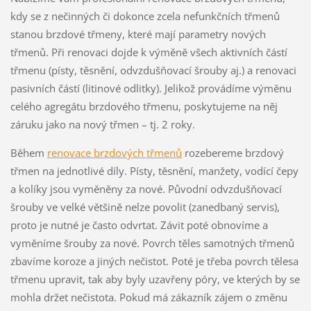
kdy se z nečinných či dokonce zcela nefunkčních třmenů
stanou brzdové třmeny, které mají parametry nových
třmenů. Při renovaci dojde k výměně všech aktivních částí
třmenu (písty, těsnění, odvzdušňovací šrouby aj.) a renovaci
pasivních částí (litinové odlitky). Jelikož provádíme výměnu
celého agregátu brzdového třmenu, poskytujeme na něj
záruku jako na nový třmen – tj. 2 roky.
Během
renovace brzdových třmenů
rozebereme brzdový
třmen na jednotlivé díly. Písty, těsnění, manžety, vodící čepy
a kolíky jsou vyměněny za nové. Původní odvzdušňovací
šrouby ve velké většině nelze povolit (zanedbaný servis),
proto je nutné je často odvrtat. Závit poté obnovíme a
vyměníme šrouby za nové. Povrch těles samotných třmenů
zbavíme koroze a jiných nečistot. Poté je třeba povrch tělesa
třmenu upravit, tak aby byly uzavřeny póry, ve kterých by se
mohla držet nečistota. Pokud má zákazník zájem o změnu