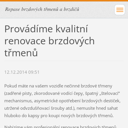
Repase brzdových třmenů a brzdičů
Provádíme kvalitní
renovace brzdových
třmenů
12.12.2014 09:51
Pokud máte na vašem vozidle nečinné brzdové třmeny
(zadřené písty, zkorodované vodící čepy, špatný „štelovací“
mechanismus, asymetrické opotřebení brzdových destiček,
utržené odvzdušňovací šrouby atd.), nemusíte hned sahat
hluboko do kapsy pro koupi nových brzdových třmenů.
Nabízíme vám profesionální renovace brzdových třmenů,